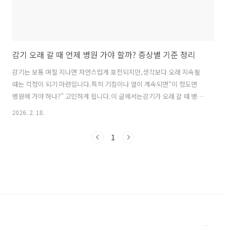
감기 오래 갈 때 언제 병원 가야 할까? 증상별 기준 정리
감기는 보통 며칠 지나면 자연스럽게 호전되지만,생각보다 오래 지속될
때는 걱정이 되기 마련입니다.특히 기침이나 열이 계속되면“이 정도면
병원에 가야 하나?” 고민하게 됩니다.이 글에서는감기가 오래 갈 때 병원
방문이 필요한 기준을증상별로 정리해봅니다. 감기는 보통 며칠 지속될
2026. 2. 18.
까?일반적인 감기는3~7일 사이에 증상이 완화되는 경우가 많습니다.기
침은 다소 길어질 수 있지만,전반적인 컨디션은 점차 회복되는 것이 일반
1
적인 흐름입니다.이런 증상이 있다면 병원 진료가 필요할 수 있다 1. 38
도 이상의 고열이 3일 이상 지속될 때열이 계속 유지되거나해열제에도
잘 떨어지지 않는 경우에는단순 감기 외 다른 질환 가능성을 확인하는 것
이 좋습니다.2. 기침이 2주 이상 지속될 때기침이 길어지는 경우기관지
염이나 다른 호흡기..