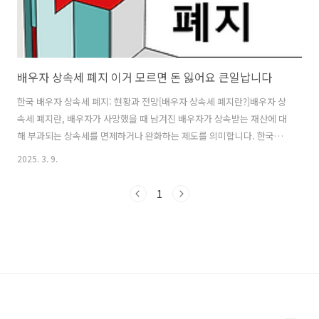
배우자 상속세 폐지 이거 모르면 돈 잃어요 큰일납니다
한국 배우자 상속세 폐지: 현황과 전망[배우자 상속세 폐지란?]배우자 상
속세 폐지란, 배우자가 사망했을 때 남겨진 배우자가 상속받는 재산에 대
해 부과되는 상속세를 면제하거나 완화하는 제도를 의미합니다. 한국에
서는 상속세율이 높은 편이며, 배우자가 상속을 받을 경우 일정 금액까지
2025. 3. 9.
는 공제 혜택이 주어지지만, 여전히 상당한 세금 부담이 존재합니다. [한
국의 현행 배우자 상속세 제도]현재 대한민국의 상속세 제도는 다음과 같
1
이 운영됩니다.기본 공제: 5억 원배우자 상속 공제: 최소 5억 원~최대 30
억 원과세표준 및 세율:1억 원 이하: 10%1억~5억 원: 20%5억~10억
원: 30%10억~30억 원: 40%30억 원 초과: 50%배우자가 상속받는 경
우 일정 금액까지 공제가 가능하지만, 그 이상을 초과하는 경..