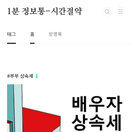
본문 바로가기
1분 정보통-시간절약
태그
홈
방명록
부부 상속세
1