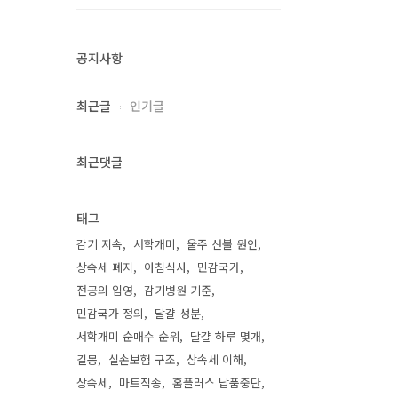
공지사항
최근글
인기글
최근댓글
태그
감기 지속
서학개미
울주 산불 원인
상속세 폐지
아침식사
민감국가
전공의 입영
감기병원 기준
민감국가 정의
달걀 성분
서학개미 순매수 순위
달걀 하루 몇개
길몽
실손보험 구조
상속세 이해
상속세
마트직송
홈플러스 납품중단