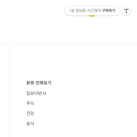
1분 정보통-시간절약
구독하기
분류 전체보기
일상다반사
주식
건강
음식