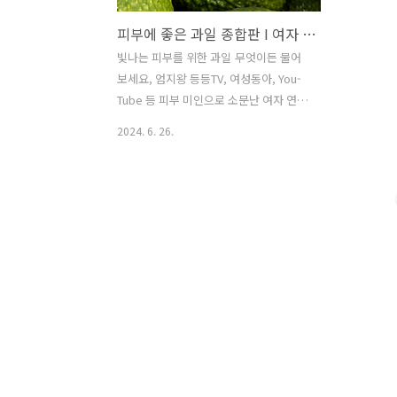
피부에 좋은 과일 종합판 I 여자 연예인들이 즐겨 먹는 과일
빛나는 피부를 위한 과일 무엇이든 물어
보세요, 엄지왕 등등TV, 여성동아, You-
Tube 등 피부 미인으로 소문난 여자 연예
인들의 정보를 모두 취합했습니다.백옥같
2024. 6. 26.
은 피부를 자랑하는 여자 연예인들이 좋
다고 말한 과일을 다 받아 적고 취합하느
라 너무 힘들었지만 피부를 빛나게 하는
과일, 피부에 좋은 과일을 여러분께 소개
합니다. 1. 레몬 레몬은 천연 표백제입니
다. 비타민 C는 강력한 항산화제인 비타
민 C가 풍부하여 독소를 제거하는 데 도움
이 되고 광손상과 과다색소침착 으로부터
피부를 보호합니다. 따라서 피부의 색소
침착이 고르지 않거나 잡티, 여드름 흉터,
각질이 있는 경우에는 레몬을 활용해 윤
기나는 피부를 만들어보세요. 레몬의 항