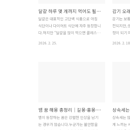
달걀 하루 몇 개까지 먹어도 될까? 콜레스테롤 기준 정리 (2026)
달걀은 대표적인 고단백 식품으로 아침
감기는 보통
식단이나 다이어트 식단에 자주 등장합니
전되지만,생
다.하지만 “달걀을 많이 먹으면 콜레스테
정이 되기 
롤이 높아지는 것 아닐까?”라는 걱정도
이 계속되면
2026. 2. 25.
2026. 2. 18
함께 따라옵니다.과연 달걀은 하루에 몇
나?” 고민
개까지 먹어도 괜찮을까요?달걀 1개의 영
오래 갈 때
양 성분달걀 1개(약 50g)에는 다음과 같
상별로 정리
은 영양소가 들어 있습니다.단백질 약 6g
지속될까?일
지방 약 5g콜레스테롤 약 180~200mg비
증상이 완
타민 A, D, B12루테인, 콜린 등 다양한 미
다소 길어질
량 영양소특히 단백질의 질이 높아 근육
은 점차 회
유지와 회복에 도움을 줍니다.콜레스테
니다.이런 
롤, 정말 문제일까?과거에는 하루 콜레스
요할 수 있다
뱀 꿈 해몽 총정리｜길몽·흉몽·상황별 의미 한눈에 정리
테롤 섭취량을 300mg 이하로 제한하라
이상 지속
는 권고가 있었습니다.하지만 최근 연구
제에도 잘
뱀이 등장하는 꿈은 강렬한 인상을 남기
상속세는 
에서는 식이 콜레스테롤이 혈중 콜레스테
감기 외 다
는 경우가 많습니다.누군가는 불안함을
게 느끼는 