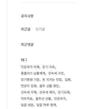
공지사항
최근글
인기글
최근댓글
태그
민감국가 피해
감기 지속
홈플러스 납품재개
상속세 구조
감기병원 기준
돈 지키는 방법
길몽
전공의 입영
울주 산불 원인
상속세 이해
상속세 폐지
감기오래
마트직송
울주군 산불
민감국가
달걀 성분
달걀 하루 몇개