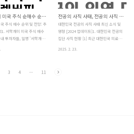
부 식품업체들이 납품을 재개
려하게 피어납니다.제주대학교 입구: 학
망 안정화에 대한 기대가 높
교 앞 도로가 벚꽃 터널로 변신하여 아름
서학 개미 미국 주식 순매수 순위, 향후 상승 가능성
전공의 사직 사태, 전공의 사직 입영 대란
니다. 이번 글에서는 홈플러
다운 풍경을 자아냅니다.한라수목원 벚꽃
재개와 관련한 주요 기업들의
길: 자연 속에서 벚꽃을 감상할 수 있는 힐
국 주식 매수 순위 및 전망: 추
대한민국 전공의 사직 사태 최신 소식 및
에 대해 살펴보겠습니다. 2.
링 명소로 알려져 있습니다.가시리 정석
석1. 서학개미 미국 주식 매수
영향 [2024 업데이트]1. 대한민국 전공의
를 결정한 기업들홈플러스의 운
비행장: 정석비행장으로 가는 드라이브
내 투자자들, 일명 '서학개
집단 사직 현황 [1] 최근 대한민국 의료계
 위해 일부 식품업체들은 납
코스는 숨은 벚꽃..
국 주식 투자 동향을 살펴보면,
에서는 전공의(인턴·레지던트)들의 집단
.
2025. 2. 23.
시작하기..
에 대한 선호도가 두드러집니
사직이 주요 이슈로 떠오름.[2] 2024년 8
탁결제원의 자료에 따르면, 서
월 14일 기준, 총 5,700여 명의 전공의 사
가장 많이 보유한 미국 주식
직 → 이 중 971명이 일반의로 취업 (약
3
4
···
11
 종목은 다음과 같습니다:테슬
17%) [3] 기존 집계(625명)보다 약 350
 $16,693,178,911엔비디아
명 증가.[4] 그러나 수련병원 복귀 전공의
13,797,647,765애플(AAPL):
는 1,096명으로 소폭 증가(이전 대비 +3
769,742마이크로소프트(MSFT):
명).2. 사직한 전공의들의 진로 방향[5] 사
639,661프로쉐어즈 울트라프로
직한 전공의들은 수련병원 외 의료기관
): $3,513,527,450디렉시
취업 가능하지만, 전공의 수련 기간으로
세미컨덕터 불 3X 셰어즈
인정되지 않음.[6] 대한의사협회는 "전공
$2,830,617,626알파벳 클래스
의 진로지원 TF" 구성하여 취업 지원.[7]
 $2,370,796,041아..
서울시의사회는 의료 인문학 강의 & 개원