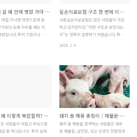
감기 오래 갈 때 언제 병원 가야 할까? 증상별 기준 정리
실손의료보험 구조 한 번에 이해하기｜왜 세대별로 다를까?
 며칠 지나면 자연스럽게 호
서론실손의료보험은 많은 사람들이 가입
각보다 오래 지속될 때는 걱
하고 있지만막상 “어떤 구조로 보장되는
마련입니다.특히 기침이나 열
지”는 정확히 설명하기 어렵습니다.특히1
“이 정도면 병원에 가야 하
세대, 2세대, 3세대, 4세대라는 말이 자주
.
2026. 2. 9.
하게 됩니다.이 글에서는감기가
나오지만이 차이가 무엇을 의미하는지명
 병원 방문이 필요한 기준을증
확하게 이해하지 못한 채 유지하고 있는
해봅니다. 감기는 보통 며칠
경우도 많습니다.이 글에서는실손보험의
반적인 감기는3~7일 사이에
기본 구조와 세대별 차이를가입 권유 없
화되는 경우가 많습니다.기침은
이, 이해 중심으로 정리해봅니다. 실손의
 수 있지만,전반적인 컨디션
료보험의 기본 구조실손보험은병원에서
복되는 것이 일반적인 흐름입
실제로 지출한 의료비 중일정 부분을 보
증상이 있다면 병원 진료가 필
장해주는 보험입니다.즉,진단비처럼 “정
 1. 38도 이상의 고열이 3일
해진 금액”을 받는 구조가 아니라실제로
상속세는 왜 이렇게 복잡할까? 계산 구조를 이해하면 보이는 것들 (2026)
돼지 꿈 해몽 총정리｜재물운·길몽·흉몽 상황별 의미 완벽 해석 (2026)
될 때열이 계속 유지되거나해열
낸 의료비를 기준으로 보장합니다.그래서
 떨어지지 않는 경우에는단순
실손보험은보장 범위와 자기부담금 구조
많은 사람들이 어렵고 부담스럽
돼지 꿈 해몽을 검색하는 사람들은 대부
른 질환 가능성을 확인하는 것
가매우 중요하게 작용합니다.왜 실손보험
세금 중 하나입니다. 특히 실제
분 재물운, 금전운, 또는 인생의 전환점과