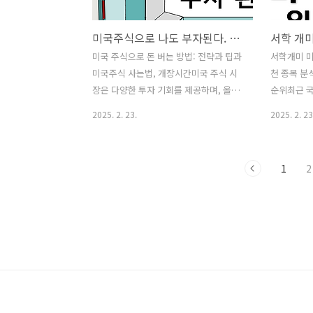
다.기본 공제: 5억 원배우자 상속 공제: 최
만 최근 일
소 5억 원~최대 30억 원과세표준 및 세
하면서 공급
미국주식으로 나도 부자된다. 미국 주식 사는법 개장시간
율:1억 원 이하: 10%1억~5억 원: 20%5
아지고 있습
억~10억 원: 30%10억~30억 원: 40%30
스의 납품 
미국 주식으로 돈 버는 방법: 전략과 팁과
서학개미 미
억 원 초과: 50%배우자가 상속받는 경우
동향과 전망
미국주식 사는법, 개장시간미국 주식 시
천 종목 분
일정 금액까지 공제가 가능하지만, 그 이
납품 재개
장은 다양한 투자 기회를 제공하며, 올바
순위최근 국
상을 초과하는 경..
영 정상화를
른 전략과 정보를 통해 수익을 창출할 수
미'들의 미
2025. 2. 23.
2025. 2. 23
품을 다시 
있습니다. 아래에서는 미국 주식 투자로
특정 종목
돈을 버는 방법에 대해 상세히 정리하였
다. 한국예
습니다.1. 미국 주식 투자 방법미국 주식
학개미들이 
1
2
에 투자하는 방법은 다음과 같습니다:증
상위 10개
권사 계좌 개설: 국내 증권사를 통해 미국
라(TSLA):
주식 거래가 가능한 계좌를 개설합니다.
(NVDA): $
MTS(모바일 트레이딩 시스템)나 HTS(홈
$4,640,
트레이딩 시스템)를 통해 거래할 수 있습
$3,565,
니다.미국 주식 거래 개장 시간: 미국 주식
QQQ(TQQQ
시장은 한국 시간 기준으로 오후 11시 30
온 데일리 
분부터 오전 6시까지 운영됩니다. 서머타
(SOXL): 
임 기간에는 오후 10시 30분부터 오전 5
A(GOOGL):