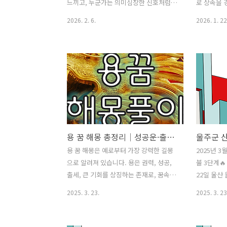
롤에 미치는 영향은 개인차가 크다는 결
이 좋습니다
느끼고, 누군가는 의미심장한 신호처럼
로 상속을 
과가 보고되고 있습니다.우리 몸은 음..
때기침이 
받아들이기도 합니다.뱀 꿈 해몽은 단순
이해하기가 
2026. 2. 6.
2026. 1. 22
른 호흡기..
히 좋다·나쁘다로 나뉘기보다는상황, 행
상속세가 왜
동, 감정에 따라 해석이 크게 달라집니다.
기준으로 계
이 글에서는 뱀 꿈의 기본적인 상징 의미
해하면 무엇
부터길몽과 흉몽, 그리고 상황별 해석까
으로 정리해
지 차분하게 정리해봅니다. 뱀 꿈의 기본
준으로 매겨
적인 상징 의미꿈에서 뱀은 보통 변화, 경
를 받았느냐
계심, 본능, 숨겨진 감정을 상징합니다.현
상속 재산의
실에서 쉽게 드러나지 않는 감정이나무의
목 등이 함
식 속에서 쌓여 있던 긴장감이뱀이라는
액을 상속받
용 꿈 해몽 총정리｜성공운·출세운·사업운 상승 신호 완벽 해석 (2026)
형태로 나타나는 경우가 많습니다.따라서
금 부담은 
뱀 꿈은현재 자신의 상황이나 심리 상태
세 계산 구
용 꿈 해몽은 예로부터 가장 강력한 길몽
2025년 3
를 돌아볼 필요가 있다는신호로 해석되는
다음과 같은
으로 알려져 있습니다. 용은 권력, 성공,
불 3단계🔥
경우가 많습니다. 길몽으로 해석되는 뱀
상속 재산 평
출세, 큰 기회를 상징하는 존재로, 꿈속에
22일 울산
꿈뱀이 조용히 지나가는 꿈뱀이 공격하지
표준 산정 4
서 어떻게 등장하느냐에 따라 인생의 흐
서 산불이 
2025. 3. 23.
2025. 3. 23
않고조용히 스쳐..
름이 크게 달라질 수 있습니다. 이 글에서
업 중 농막
는 용 꿈의 기본 상징 의미부터, 성공운·
정확한 원인
출세운이 강한 길몽, 주의가 필요한 용 꿈,
통해 확인될