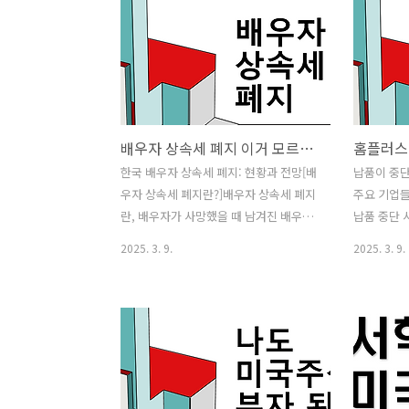
상황별·색깔별·행동별 용 꿈 해몽까지
산불로 인해
2026년 기준으로 체계적으로 정리해드립
발령이 났으
니다. 용 꿈의 기본적인 상징 의미 용은 꿈
피해를 입었
해몽에서 가장 강력한 상징 중 하나로, 권
달합니다. 
력, 명예, 성공, 인생의 도약을 의미합니
피하였고, 
다. 특히 용이 하늘로 오르거나 빛나는 모
니다. 80
배우자 상속세 폐지 이거 모르면 돈 잃어요 큰일납니다
습으로 등장했다면 사회적 지위 상승이나
상태입니다. 
큰 성취를 암시하는 길몽으로 해석됩니
발생 직후 
한국 배우자 상속세 폐지: 현황과 전망[배
납품이 중단
다. 성공운·출세운이 강한 용 꿈 (대표적
발령하고, 헬
우자 상속세 폐지란?]배우자 상속세 폐지
주요 기업들
인 길몽) 용이 하늘로 올라가는 꿈 인생의
투입하여 진
란, 배우자가 사망했을 때 남겨진 배우자
납품 중단 
단계가 한 단계 상..
가 상속받는 재산에 대해 부과되는 상속
형마트 중 
2025. 3. 9.
2025. 3. 9.
세를 면제하거나 완화하는 제도를 의미합
품 브랜드의
니다. 한국에서는 상속세율이 높은 편이
업체입니다
며, 배우자가 상속을 받을 경우 일정 금액
(법정관리)
까지는 공제 혜택이 주어지지만, 여전히
업체들이 대
상당한 세금 부담이 존재합니다. [한국의
중단하는 사
현행 배우자 상속세 제도]현재 대한민국
해 홈플러스
의 상속세 제도는 다음과 같이 운영됩니
되는 등 소