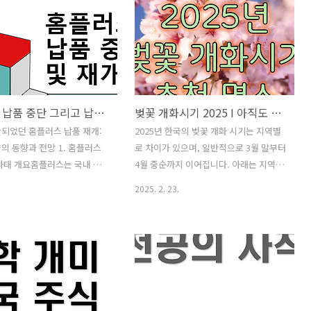
 현재까지 울주 산불은 3단계
제사회에서 특정한 제한이나 규제를 받을
며 약 85헥타르(ha)의 산림이
수도 있습니다.✅ 민감국가의 특징✔ 외교
으며, 화선 길이는 11.5km에
적 갈등이 잦음 ✔ 경제적 변동성이 높음
️ 이로 인해 인근 주민들이 대
✔ 국제 규제 및 제재 대상이 될 가능성이
현재까지 인명 피해는 없었습
있음 ✔ 내부 정치적 불안 요소가 많음 ✔
명의 주민들이 대피소로 이동한
지정학적 리스크가 큼❓ 왜 민감국가가 되
홈플러스 납품 중단 그리고 납품 재개
벚꽃 개화시기 2025 I 아직도 여기를 몰라?
‍👩‍👧‍👦🚁 진화 현황산불
는가?민감국가가 되는 원인은 여러 가지
산림 당국은 산불 대응 2단계를
가 있지만, 대표적으로 정치, 경제, 군사,
되었던 홈플러스 납품 재개:
2025년 한국의 벚꽃 개화 시기는 지역별
기 9대, 700여 명의 인력을
외교적인 요인들이 주요 원인으로 작용합
의 동향과 전망 1. 홈플러스
로 차이가 있으며, 일반적으로 3월 말부터
화 작업을..
니다.1️⃣ 정치적 요인 🏛민감국가의 주요
사태 개요홈플러스는 국내 대
4월 중순까지 이어집니다. 아래는 지역별
특징 중 하..
하나로, 다양한 식품 및 생활용
예상 개화 시기와 만개 시기, 그리고 추천
2025. 2. 23.
 제품을 판매하는 주요 유통
명소를 정리한 내용입니다. 2025년 벚꽃
. 그러나 최근 기업회생절차
개화시기, 추천 명소2025년 한국 벚꽃 개
를 신청하면서 일부 주요 식품
화 예상 시기 및 명소1. 제주도예상 개화
금 회수 우려로 인해 납품을
시기: 3월 21일경예상 만개 시기: 3월 26
태가 발생했습니다. 이로 인
일경추천 명소: 전농로 벚꽃길: 제주시 전
 매장에서 일부 품목이 품절
농로 일대에 위치한 이곳은 제주 시내에
비자 불편이 커졌습니다.하지
서 가장 유명한 벚꽃 명소로, 왕벚꽃이 화