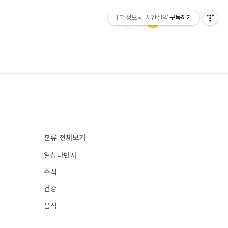
1분 정보통-시간절약
구독하기
분류 전체보기
일상다반사
주식
건강
음식