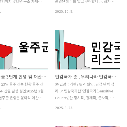
.2. 기침이 2주 이상 지속될
은 세대가 나뉘었을까?실손보험은 시간
경험하지 않으면 구조 자체를
관련된 의미를 알고 싶어합니다. 돼지는
길어지는 경우기관지염이나 다
이 지나면서의료 이용 증가와 보험금 지
쉽지 않습니다. 이 글에서는
예로부터 부, 풍요, 행운을 상징하는 동물
.
2025. 10. 9.
급 부담으로 인해여러 차례..
 복잡하게 느껴지는지, 어떤
로 알려져 있으며 꿈속 상황에 따라 길몽
산되는지, 상속세 구조를 이
이 되기도, 반대로 흉몽이 되기도 합니다.
이 보이는지를 2026년 기준
이 글에서는 돼지 꿈의 기본적인 상징 의
봅니다. 상속세란 무엇을 기
미부터, 재물운이 강한 길몽, 주의가 필요
질까? 상속세는 단순히 ‘얼마
한 흉몽, 상황별·색깔별·행동별 돼지 꿈
’만으로 결정되지 않습니다.
해몽까지 2026년 기준으로 한 번에 정리
 종류, 상속인의 관계, 공제 항
해드립니다. 돼지 꿈의 기본적인 상징 의
께 고려됩니다. 그래서 같은 금
미돼지는 전통적으로 재물, 풍요, 번영을
더라도 상황에 따라 실제 세
상징합니다. 꿈에서 돼지가 건강하고 활
울주군 산불 3단계 인명 및 재산 피해가 이 정도야?
민감국가 뜻 , 우리나라 민감국가 지정 (feat. 미국)
크게 달라질 수 있습니다. 상속
발한 모습으로 등장했다면 금전운 상승이
조의 기본 흐름 상속세는 크게
나 좋은 기회가 찾아올 가능성을 의미합
월 23일 울주 산불 현황 울주 산
🌍 민감국가란? 뜻과 원인, 단점 완벽 정
 순서로 계산됩니다. 1. 전체
니다. 재물운이 강한 돼지 꿈 (대표적인 길
🔥 산불 발생 원인2025년 3월
리!📌 민감국가란?민감국가(Sensitive
가 2. 공제 항목 적용 3. 과세
몽)재물이나 귀한 기회가 스스로 찾아오
 울주군 온양읍 운화리 야산에
Country)란 정치적, 경제적, 군사적, 외
. 세율 적용..
는 것을 의미합니다. 사업, 투자..
발생했습니다. 이 불은 용접 작
교적으로 외부의 영향을 크게 받거나 특
.
2025. 3. 23.
에서 시작된 것으로 추정되며,
정 이슈에 대해 민감하게 반응하는 국가
은 진화가 완료된 후 조사를
를 의미합니다. 이러한 국가는 내부 및 외
 예정입니다. 🚒🌲 피해 현황
부 요인에 의해 불안정성이 높아지며, 국